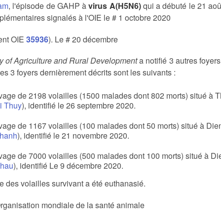
Nam
, l'épisode de GAHP à
virus A(H5N6)
qui a débuté le 21 ao
plémentaires signalés à l'OIE le # 1 octobre 2020
ent OIE
35936
). Le # 20 décembre
ry of Agriculture and Rural Development
a notifié 3 autres foyer
es 3 foyers dernièrement décrits sont les suivants :
vage de 2198 volailles (1500 malades dont 802 morts) situé à
i Thuy
), identifié le 26 septembre 2020.
vage de 1167 volailles (100 malades dont 50 morts) situé à Die
Khanh
), identifié le 21 novembre 2020.
vage de 7000 volailles (500 malades dont 100 morts) situé à D
Chau
), identifié Le 9 décembre 2020.
 des volailles survivant a été euthanasié.
rganisation mondiale de la santé animale