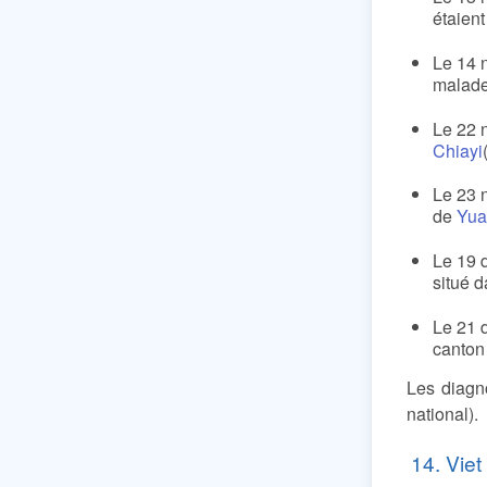
étaien
Le 14 
malade
Le 22 
Chiayi
Le 23 
de
Yua
Le 19 
situé d
Le 21 
canton
Les diagn
national).
14. Vie