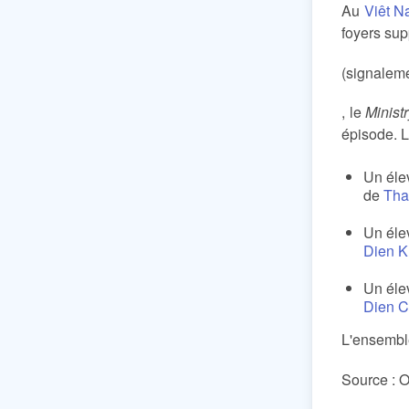
Au
Viêt 
foyers sup
(signalem
, le
Minist
épisode. L
Un éle
de
Tha
Un éle
Dien 
Un éle
Dien 
L'ensemble
Source : O