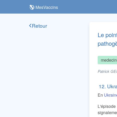
MesVaccins
Retour
Le poin
pathogè
medecin
Patrick GE
12. Ukr
En
Ukrain
L'épiso
signaleme