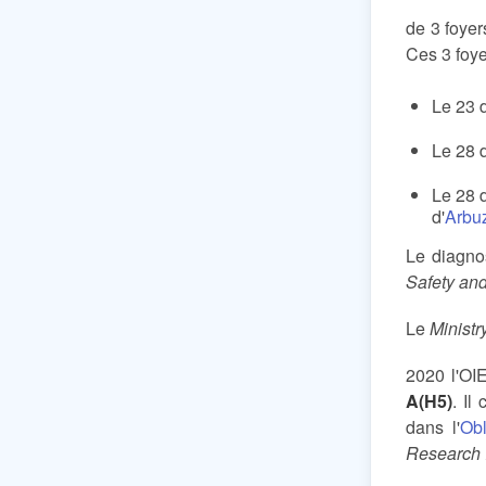
de 3 foyer
Ces 3 foye
Le 23 d
Le 28 d
Le 28 
d'
Arbu
Le diagnos
Safety an
Le
Ministr
2020 l'OI
A(H5)
. Il
dans l'
Ob
Research I