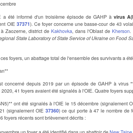
écembre
E a été informé d'un troisième épisode de GAHP à
virus A(
ent OIE
37371
). Ce foyer concerne une basse-cour de 43 volai
à Zaozerne, district de
Kakhovka
, dans l'Oblast de
Kherson
.
gional State Laboratory of State Service of Ukraine on Food S
ces foyers, un abattage total de l'ensemble des survivants a ét
an**
est concerné depuis 2019 par un épisode de GAHP à virus **
2020, 41 foyers avaient été signalés à l'OIE. Quatre foyers s
5N5)** ont été signalés à l'OIE le 15 décembre (signalement 
021 (signalement OIE
37360
) ce qui porte à 47 le nombre de 
6 foyers récents sont brièvement décrits :
novembre un foyer a été identifié dans un abattoir de
New Taipe