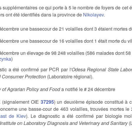
s supplémentaires ce qui porte à 5 le nombre de foyers de cet
rs ont été identifiés dans la province de
Nikolayev
.
écembre une bassecour de 21 volailles dont 3 étaient mortes du 
écembre une bassecour de 16 volailles dont 1 était morte du vil
décembre un élevage de 98 248 volailles (586 malades dont 58 mo
zynka
)
tic a été confirmé par PCR par l'
Odesa Regional State Labora
d Consumer Protection
(Laboratoire régional).
y of Agrarian Policy and Food
a notifié le # 24 décembre
E (signalement OIE
37295
) un deuxième épisode constitué à 
 concerne une basse-cour de 463 volailles, trouvées mortes le 
last de Kiev
). Le diagnostic a été confirmé par biologie m
nstitute on Laboratory Diagnosis and Veterinary and Sanitary
(L