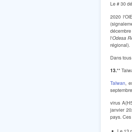
Le # 30 d
2020 l'OI
(signalem
décembre 
l'
Odesa Re
régional).
Dans tous 
13.
** Taiw
Taïwan
, 
septembre 
virus A(H
janvier 2
pays. Ces 
Le 13 