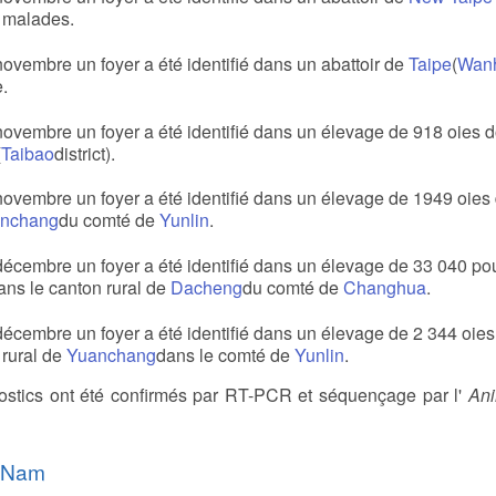
t malades.
novembre un foyer a été identifié dans un abattoir de
Taipe
(
Wan
.
novembre un foyer a été identifié dans un élevage de 918 oies d
(
Taibao
district).
novembre un foyer a été identifié dans un élevage de 1949 oies 
nchang
du comté de
Yunlin
.
décembre un foyer a été identifié dans un élevage de 33 040 po
ans le canton rural de
Dacheng
du comté de
Changhua
.
décembre un foyer a été identifié dans un élevage de 2 344 oies
 rural de
Yuanchang
dans le comté de
Yunlin
.
ostics ont été confirmés par RT-PCR et séquençage par l'
Ani
t Nam