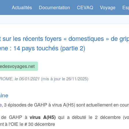
Actualités
Documentation
CEVAQ
Voyage
Es
t sur les récents foyers « domestiques » de gr
ne : 14 pays touchés (partie 2)
edesvoyages.net
ROME, le 06/01/2021
(mis à jour le 26/11/2025)
aine
e
, 3 épisodes de GAHP à virus A(H5) sont actuellement en cour
de de GAHP à
virus A(H5)
qui a débuté le 2 décembre (voi
nt à l'OIE le # 30 décembre