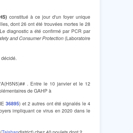
H5)
constitué à ce jour d'un foyer unique
lles, dont 26 ont été trouvées mortes le 28
 Le diagnostic a été confirmé par PCR par
afety and Consumer Protection
(Laboratoire
é décidé.
A(H5N5)## . Entre le 10 janvier et le 12
upplémentaires de GAHP à
OIE
36895
) et 2 autres ont été signalés le 4
foyers impliquant ce virus en 2020 dans le
(
Taishan
district) chez 40 poulets dont 2