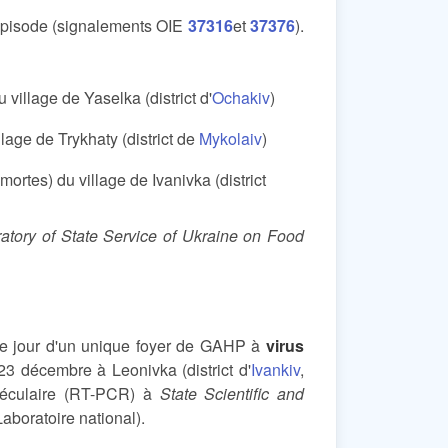
 épisode (signalements OIE
37316
et
37376
).
village de Yaselka (district d'
Ochakiv
)
lage de Trykhaty (district de
Mykolaiv
)
rtes) du village de Ivanivka (district
tory of State Service of Ukraine on Food
ce jour d'un unique foyer de GAHP à
virus
23 décembre à Leonivka (district d'
Ivankiv
,
oléculaire (RT-PCR) à
State Scientific and
aboratoire national).