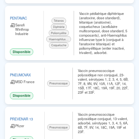
Vaccin pédiatrique diphtérique
(anatoxine, dose standard),
PENTAVAC
Tétanos
tétanique (anatoxine),
Sanofi
coquelucheux (acellulaire
Diphtérie
Winthrop
multicomposé, dose standard, 5
Industrie
Poliomyélite
composants), anti-Haemophilus
influenzae type b (conjugué à
Haemophilus influenzae b
l'anatoxine tétanique) et
Coqueluche
poliomyélitique (entier inactivé,
Disponible
trivalent), adsorbé.
Vaccin pneumococcique
polyosidique non conjugué, 23-
PNEUMOVAX
valent, sérotypes 1, 2, 3, 4, 5, 6B,
MSD France
7F, 8, 9N, 9V, 10A, 11A, 12F, 14,
Pneumocoque
15B, 17F, 18C, 19A, 19F, 20, 22F,
23F et 33F.
Disponible
Vaccin pneumococcique
polyosidique conjugué, 13-valent,
PREVENAR 13
adsorbé, sérotypes 1, 3, 4, 5, 6A,
Pfizer
6B, 7F, 9V, 14, 18C, 19A, 19F et
Pneumocoque
23F.