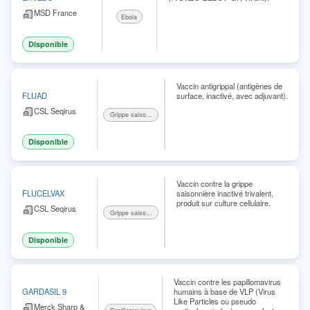
MSD France
Ebola
Disponible
Vaccin antigrippal (antigènes de
surface, inactivé, avec adjuvant).
FLUAD
CSL Seqirus
Grippe saisonnière
Disponible
Vaccin contre la grippe
saisonnière inactivé trivalent,
FLUCELVAX
produit sur culture cellulaire.
CSL Seqirus
Grippe saisonnière
Disponible
Vaccin contre les papillomavirus
humains à base de VLP (Virus
GARDASIL 9
Like Particles ou pseudo
Merck Sharp &