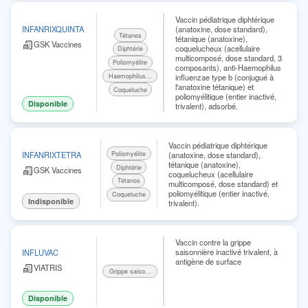
Vaccin pédiatrique diphtérique
(anatoxine, dose standard),
INFANRIXQUINTA
Tétanos
tétanique (anatoxine),
GSK Vaccines
coquelucheux (acellulaire
Diphtérie
multicomposé, dose standard, 3
Poliomyélite
composants), anti-Haemophilus
influenzae type b (conjugué à
Haemophilus influenzae b
l'anatoxine tétanique) et
Coqueluche
poliomyélitique (entier inactivé,
Disponible
trivalent), adsorbé.
Vaccin pédiatrique diphtérique
Poliomyélite
(anatoxine, dose standard),
INFANRIXTETRA
tétanique (anatoxine),
Diphtérie
GSK Vaccines
coquelucheux (acellulaire
Tétanos
multicomposé, dose standard) et
poliomyélitique (entier inactivé,
Coqueluche
Indisponible
trivalent).
Vaccin contre la grippe
saisonnière inactivé trivalent, à
INFLUVAC
antigène de surface
VIATRIS
Grippe saisonnière
Disponible