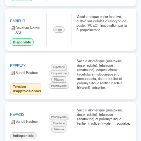
Vaccin rabique entier inactivé,
cultivé sur cellules d’embryon de
RABIPUR
poulet (PCEC), inactivation par la
Bavarian Nordic
ß-propiolactone.
Rage
A/S
Disponible
Vaccin diphtérique (anatoxine,
dose réduite), tétanique
REPEVAX
Diphtérie
(anatoxine), coquelucheux
Sanofi Pasteur
Coqueluche
(acellulaire multicomposé, 5
composants, dose réduite) et
Tétanos
poliomyélitique (entier inactivé,
Poliomyélite
Tension
trivalent), adsorbé.
d'approvisionnement
Vaccin diphtérique (anatoxine,
dose réduite), tétanique
REVAXIS
Poliomyélite
(anatoxine) et poliomyélitique
Sanofi Pasteur
(entier inactivé, trivalent), adsorbé.
Diphtérie
Tétanos
Indisponible