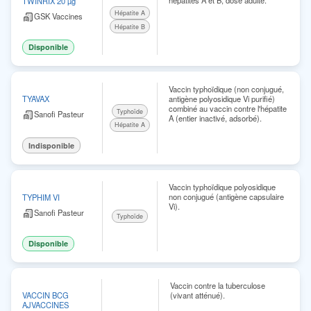
hépatites A et B, dose adulte.
TWINRIX 20 µg
Hépatite A
GSK Vaccines
Hépatite B
Disponible
Vaccin typhoïdique (non conjugué,
antigène polyosidique Vi purifié)
TYAVAX
combiné au vaccin contre l'hépatite
Typhoïde
Sanofi Pasteur
A (entier inactivé, adsorbé).
Hépatite A
Indisponible
Vaccin typhoïdique polyosidique
non conjugué (antigène capsulaire
TYPHIM VI
Vi).
Sanofi Pasteur
Typhoïde
Disponible
Vaccin contre la tuberculose
(vivant atténué).
VACCIN BCG
AJVACCINES