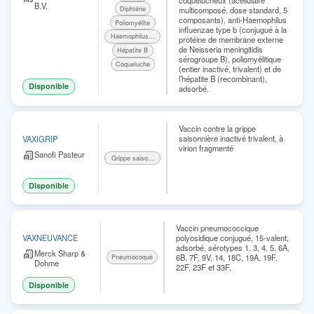
coquelucheux (acellulaire
B.V.
Diphtérie
multicomposé, dose standard, 5
composants), anti-Haemophilus
Poliomyélite
influenzae type b (conjugué à la
Haemophilus influenzae b
protéine de membrane externe
de Neisseria meningitidis
Hépatite B
sérogroupe B), poliomyélitique
Coqueluche
(entier inactivé, trivalent) et de
l’hépatite B (recombinant),
Disponible
adsorbé.
Vaccin contre la grippe
saisonnière inactivé trivalent, à
VAXIGRIP
virion fragmenté
Sanofi Pasteur
Grippe saisonnière
Disponible
Vaccin pneumococcique
polyosidique conjugué, 15-valent,
VAXNEUVANCE
adsorbé, sérotypes 1, 3, 4, 5, 6A,
Merck Sharp &
6B, 7F, 9V, 14, 18C, 19A, 19F,
Pneumocoque
Dohme
22F, 23F et 33F.
Disponible