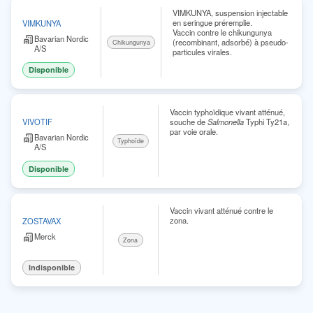
VIMKUNYA, suspension injectable
en seringue préremplie.
VIMKUNYA
Vaccin contre le chikungunya
Bavarian Nordic
(recombinant, adsorbé) à pseudo-
Chikungunya
A/S
particules virales.
Disponible
Vaccin typhoïdique vivant atténué,
souche de
Salmonella
Typhi Ty21a,
VIVOTIF
par voie orale.
Bavarian Nordic
Typhoïde
A/S
Disponible
Vaccin vivant atténué contre le
zona.
ZOSTAVAX
Merck
Zona
Indisponible