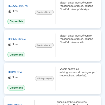
Vaccin entier inactivé contre
l'encéphalite à tiques, souche
TICOVAC 0,25 mL
Neudörfl, dose pédiatrique.
Pfizer
Encéphalite à tiques
Disponible
Vaccin entier inactivé contre
l'encéphalite à tiques, souche
TICOVAC 0,5 mL
Neudörfl, dose adulte.
Pfizer
Encéphalite à tiques
Disponible
Vaccin contre les
méningocoques du sérogroupe B
TRUMENBA
(recombinant, adsorbé).
Pfizer
Méningocoques
Disponible
Vaccin combiné contre les