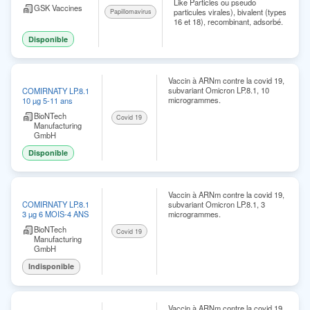
Like Particles ou pseudo
GSK Vaccines
particules virales), bivalent (types
Papillomavirus
16 et 18), recombinant, adsorbé.
Disponible
Vaccin à ARNm contre la covid 19,
subvariant Omicron LP.8.1, 10
COMIRNATY LP.8.1
microgrammes.
10 µg 5-11 ans
BioNTech
Covid 19
Manufacturing
GmbH
Disponible
Vaccin à ARNm contre la covid 19,
subvariant Omicron LP.8.1, 3
COMIRNATY LP.8.1
microgrammes.
3 µg 6 MOIS-4 ANS
BioNTech
Covid 19
Manufacturing
GmbH
Indisponible
Vaccin à ARNm contre la covid 19,