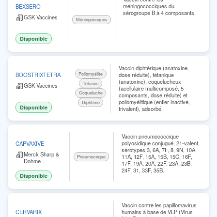
méningococciques du
BEXSERO
sérogroupe B à 4 composants.
GSK Vaccines
Méningocoques
Disponible
Vaccin diphtérique (anatoxine,
Poliomyélite
dose réduite), tétanique
BOOSTRIXTETRA
(anatoxine), coquelucheux
Tétanos
GSK Vaccines
(acellulaire multicomposé, 5
Coqueluche
composants, dose réduite) et
poliomyélitique (entier inactivé,
Diphtérie
Disponible
trivalent), adsorbé.
Vaccin pneumococcique
polyosidique conjugué, 21-valent,
CAPVAXIVE
sérotypes 3, 6A, 7F, 8, 9N, 10A,
Merck Sharp &
11A, 12F, 15A, 15B, 15C, 16F,
Pneumocoque
Dohme
17F, 19A, 20A, 22F, 23A, 23B,
24F, 31, 33F, 35B.
Disponible
Vaccin contre les papillomavirus
humains à base de VLP (Virus
CERVARIX