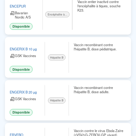
Vaccin entier inactivé contre
l'encéphalite à tiques, souche
ENCEPUR
K23.
Bavarian
Encéphalite à tiques
Nordic A/S
Disponible
Vaccin recombinant contre
l'hépatite B, dose pédiatrique.
ENGERIX B 10 µg
GSK Vaccines
Hépatite B
Disponible
Vaccin recombinant contre
l'hépatite B, dose adulte.
ENGERIX B 20 µg
GSK Vaccines
Hépatite B
Disponible
Vaccin contre le virus Ebola Zaïre
(rVSVΔG-ZEBOV-GP, vivant).
ERVEBO