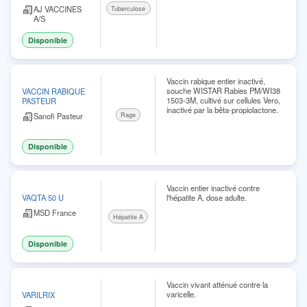
AJ VACCINES
Tuberculose
A/S
Disponible
Vaccin rabique entier inactivé,
souche WISTAR Rabies PM/WI38
VACCIN RABIQUE
1503-3M, cultivé sur cellules Vero,
PASTEUR
inactivé par la bêta-propiolactone.
Sanofi Pasteur
Rage
Disponible
Vaccin entier inactivé contre
l'hépatite A, dose adulte.
VAQTA 50 U
MSD France
Hépatite A
Disponible
Vaccin vivant atténué contre la
varicelle.
VARILRIX