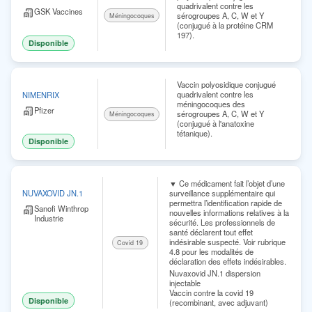
quadrivalent contre les
GSK Vaccines
sérogroupes A, C, W et Y
Méningocoques
(conjugué à la protéine CRM
197).
Disponible
Vaccin polyosidique conjugué
quadrivalent contre les
NIMENRIX
méningocoques des
Pfizer
sérogroupes A, C, W et Y
Méningocoques
(conjugué à l'anatoxine
tétanique).
Disponible
▼ Ce médicament fait l’objet d’une
surveillance supplémentaire qui
NUVAXOVID JN.1
permettra l’identification rapide de
Sanofi Winthrop
nouvelles informations relatives à la
Industrie
sécurité. Les professionnels de
santé déclarent tout effet
indésirable suspecté. Voir rubrique
Covid 19
4.8 pour les modalités de
déclaration des effets indésirables.
Nuvaxovid JN.1 dispersion
injectable
Vaccin contre la covid 19
Disponible
(recombinant, avec adjuvant)