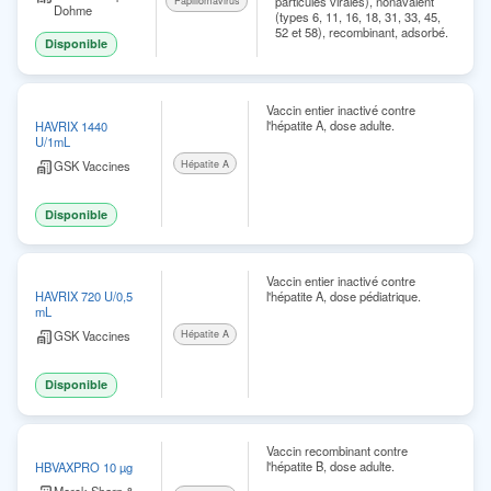
particules virales), nonavalent
Papillomavirus
Dohme
(types 6, 11, 16, 18, 31, 33, 45,
52 et 58), recombinant, adsorbé.
Disponible
Vaccin entier inactivé contre
l'hépatite A, dose adulte.
HAVRIX 1440
U/1mL
GSK Vaccines
Hépatite A
Disponible
Vaccin entier inactivé contre
l'hépatite A, dose pédiatrique.
HAVRIX 720 U/0,5
mL
GSK Vaccines
Hépatite A
Disponible
Vaccin recombinant contre
l'hépatite B, dose adulte.
HBVAXPRO 10 µg
Merck Sharp &