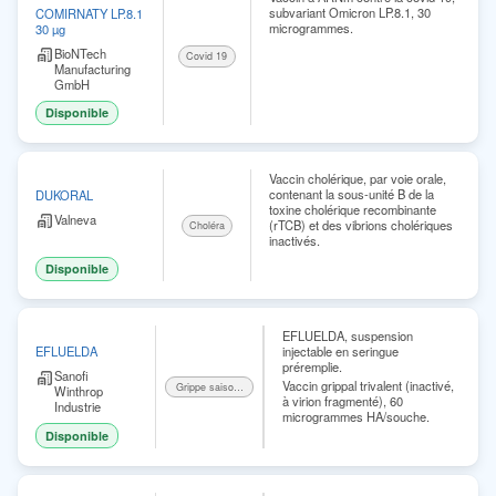
subvariant Omicron LP.8.1, 30
COMIRNATY LP.8.1
microgrammes.
30 µg
BioNTech
Covid 19
Manufacturing
GmbH
Disponible
Vaccin cholérique, par voie orale,
contenant la sous-unité B de la
DUKORAL
toxine cholérique recombinante
Valneva
(rTCB) et des vibrions cholériques
Choléra
inactivés.
Disponible
EFLUELDA, suspension
injectable en seringue
EFLUELDA
préremplie.
Sanofi
Vaccin grippal trivalent (inactivé,
Grippe saisonnière
Winthrop
à virion fragmenté), 60
Industrie
microgrammes HA/souche.
Disponible