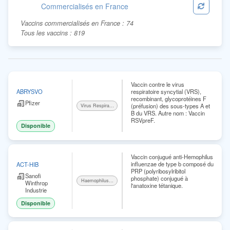
Commercialisés en France
Vaccins commercialisés en France :
74
Tous les vaccins :
819
Vaccin contre le virus
respiratoire syncytial (VRS),
ABRYSVO
recombinant, glycoprotéines F
Pfizer
(préfusion) des sous-types A et
Virus Respiratoire Syncytial
B du VRS. Autre nom : Vaccin
RSVpreF.
Disponible
Vaccin conjugué anti-Hemophilus
influenzae de type b composé du
ACT-HIB
PRP (polyribosylribitol
Sanofi
phosphate) conjugué à
Haemophilus influenzae b
Winthrop
l'anatoxine tétanique.
Industrie
Disponible