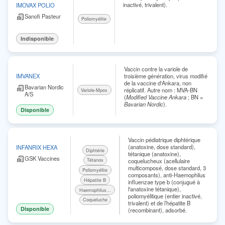
inactivé, trivalent).
IMOVAX POLIO
Sanofi Pasteur
Poliomyélite
Indisponible
Vaccin contre la variole de
troisième génération, virus modifié
IMVANEX
de la vaccine d'Ankara, non
Bavarian Nordic
réplicatif. Autre nom : MVA-BN
Variole-Mpox
A/S
(
Modified Vaccine Ankara
; BN =
Bavarian Nordic
).
Disponible
Vaccin pédiatrique diphtérique
(anatoxine, dose standard),
INFANRIX HEXA
Diphtérie
tétanique (anatoxine),
GSK Vaccines
Tétanos
coquelucheux (acellulaire
multicomposé, dose standard, 3
Poliomyélite
composants), anti-Haemophilus
Hépatite B
influenzae type b (conjugué à
l'anatoxine tétanique),
Haemophilus influenzae b
poliomyélitique (entier inactivé,
Coqueluche
trivalent) et de l’hépatite B
Disponible
(recombinant), adsorbé.