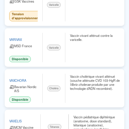
GSK Vaccines
Varicelle
Tension
d'approvisionnement
Vaccin vivant atténué contre la
varicelle.
VARIVAX
MSD France
Varicelle
Disponible
Vaccin cholérique vivant atténué
(souche atténuée CVD 103-HgR de
VAXCHORA
Vibrio cholerae
produite par une
Bavarian Nordic
technologie d’ADN recombiné).
Choléra
A/S
Disponible
Vaccin pédiatrique diphtérique
(anatoxine, dose standard),
VAXELIS
tétanique (anatoxine),
Tétanos
MCM Vaccine