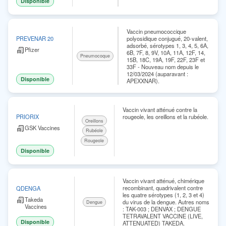
Disponible
Vaccin pneumococcique
polyosidique conjugué, 20-valent,
PREVENAR 20
adsorbé, sérotypes 1, 3, 4, 5, 6A,
Pfizer
6B, 7F, 8, 9V, 10A, 11A, 12F, 14,
Pneumocoque
15B, 18C, 19A, 19F, 22F, 23F et
33F - Nouveau nom depuis le
12/03/2024 (auparavant :
Disponible
APEXXNAR).
Vaccin vivant atténué contre la
rougeole, les oreillons et la rubéole.
PRIORIX
Oreillons
GSK Vaccines
Rubéole
Rougeole
Disponible
Vaccin vivant atténué, chimérique
recombinant, quadrivalent contre
QDENGA
les quatre sérotypes (1, 2, 3 et 4)
Takeda
du virus de la dengue. Autres noms
Dengue
Vaccines
: TAK-003 ; DENVAX ; DENGUE
TETRAVALENT VACCINE (LIVE,
Disponible
ATTENUATED) TAKEDA.