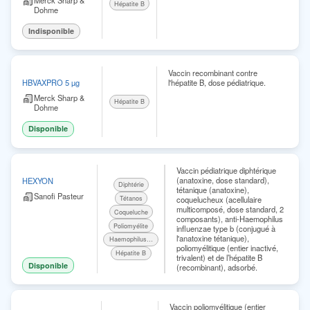
Hépatite B
Dohme
Indisponible
Vaccin recombinant contre
l'hépatite B, dose pédiatrique.
HBVAXPRO 5 µg
Merck Sharp &
Hépatite B
Dohme
Disponible
Vaccin pédiatrique diphtérique
(anatoxine, dose standard),
HEXYON
Diphtérie
tétanique (anatoxine),
Sanofi Pasteur
Tétanos
coquelucheux (acellulaire
multicomposé, dose standard, 2
Coqueluche
composants), anti-Haemophilus
Poliomyélite
influenzae type b (conjugué à
l'anatoxine tétanique),
Haemophilus influenzae b
poliomyélitique (entier inactivé,
Hépatite B
trivalent) et de l’hépatite B
Disponible
(recombinant), adsorbé.
Vaccin poliomyélitique (entier