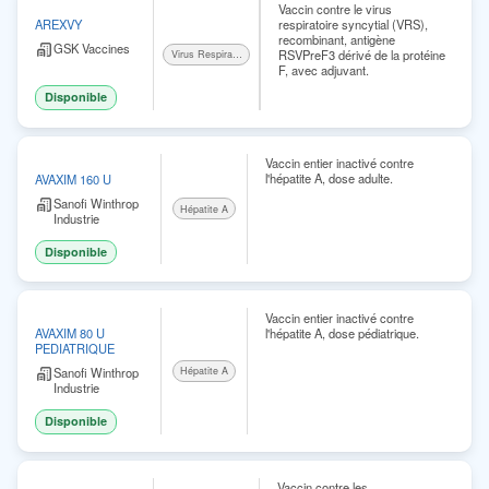
Vaccin contre le virus
respiratoire syncytial (VRS),
AREXVY
recombinant, antigène
GSK Vaccines
RSVPreF3 dérivé de la protéine
Virus Respiratoire Syncytial
F, avec adjuvant.
Disponible
Vaccin entier inactivé contre
l'hépatite A, dose adulte.
AVAXIM 160 U
Sanofi Winthrop
Hépatite A
Industrie
Disponible
Vaccin entier inactivé contre
l'hépatite A, dose pédiatrique.
AVAXIM 80 U
PEDIATRIQUE
Sanofi Winthrop
Hépatite A
Industrie
Disponible
Vaccin contre les