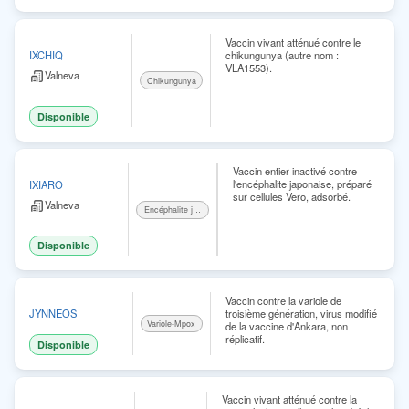
Vaccin vivant atténué contre le
chikungunya (autre nom :
IXCHIQ
VLA1553).
Valneva
Chikungunya
Disponible
Vaccin entier inactivé contre
l'encéphalite japonaise, préparé
IXIARO
sur cellules Vero, adsorbé.
Valneva
Encéphalite japonaise
Disponible
Vaccin contre la variole de
troisième génération, virus modifié
JYNNEOS
Variole-Mpox
de la vaccine d'Ankara, non
réplicatif.
Disponible
Vaccin vivant atténué contre la