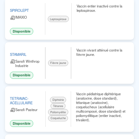
Vaccin entier inactivé contre la
leptospirose.
SPIROLEPT
IMAXIO
Leptospirose
Disponible
Vaccin vivant atténué contre la
fièvre jaune.
STAMARIL
Sanofi Winthrop
Fièvre jaune
Industrie
Disponible
Vaccin pédiatrique diphtérique
(anatoxine, dose standard),
TETRAVAC-
Diphtérie
tétanique (anatoxine),
ACELLULAIRE
Tétanos
coquelucheux (acellulaire
Sanofi Pasteur
multicomposé, dose standard) et
Poliomyélite
poliomyélitique (entier inactivé,
Coqueluche
trivalent).
Disponible