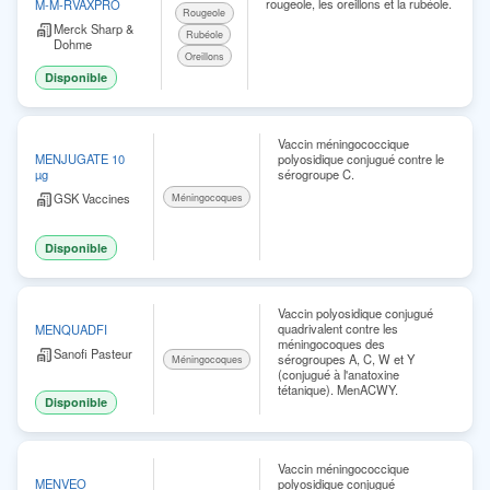
rougeole, les oreillons et la rubéole.
M-M-RVAXPRO
Rougeole
Merck Sharp &
Rubéole
Dohme
Oreillons
Disponible
Vaccin méningococcique
polyosidique conjugué contre le
MENJUGATE 10
sérogroupe C.
µg
GSK Vaccines
Méningocoques
Disponible
Vaccin polyosidique conjugué
quadrivalent contre les
MENQUADFI
méningocoques des
Sanofi Pasteur
sérogroupes A, C, W et Y
Méningocoques
(conjugué à l'anatoxine
tétanique). MenACWY.
Disponible
Vaccin méningococcique
polyosidique conjugué
MENVEO