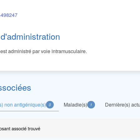
498247
d'administration
est administré par voie intramusculaire.
ssociées
) non antigénique(s)
Maladie(s)
Dernière(s) actu
0
1
sant associé trouvé