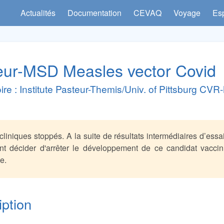
Actualités
Documentation
CEVAQ
Voyage
Es
eur-MSD Measles vector Covid
ire : Institute Pasteur-Themis/Univ. of Pittsburg C
cliniques stoppés. A la suite de résultats intermédiaires d’essai 
t décider d'arrêter le développement de ce candidat vaccin 
e.
iption