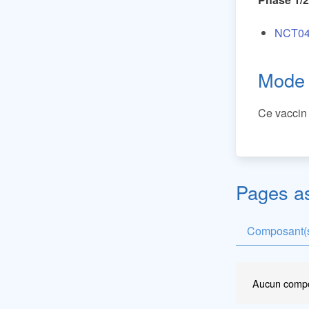
NCT04
Mode 
Ce vaccin 
Pages a
Composant(s
Aucun compo