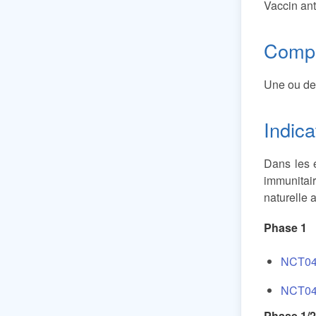
Vaccin ant
Compo
Une ou de
Indica
Dans les 
immunitai
naturelle 
Phase 1
NCT04
NCT04
Phase 1/