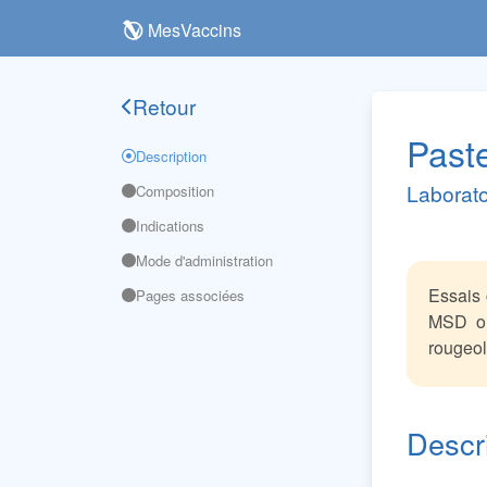
MesVaccins
Retour
Past
Description
Laborato
Composition
Indications
Mode d'administration
Essais 
Pages associées
MSD on
rougeol
Descr