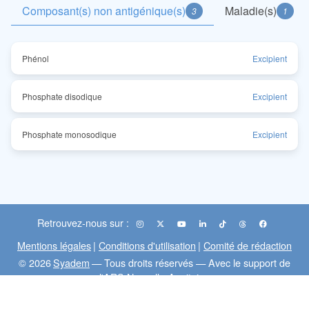
Composant(s) non antigénique(s)
Maladie(s)
3
1
Phénol
Excipient
Phosphate disodique
Excipient
Phosphate monosodique
Excipient
Retrouvez-nous sur :
Mentions légales
|
Conditions d'utilisation
|
Comité de rédaction
© 2026
Syadem
— Tous droits réservés — Avec le support de
l'ARS Nouvelle-Aquitaine
Flux RSS
Mesvaccins
MedecineDesVoyages
:
|