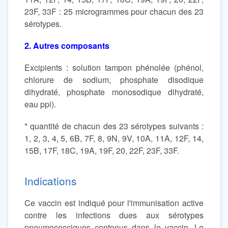
23F, 33F : 25 microgrammes pour chacun des 23
sérotypes.
2. Autres composants
Excipients : solution tampon phénolée (phénol,
chlorure de sodium, phosphate disodique
dihydraté, phosphate monosodique dihydraté,
eau ppi).
* quantité de chacun des 23 sérotypes suivants :
1, 2, 3, 4, 5, 6B, 7F, 8, 9N, 9V, 10A, 11A, 12F, 14,
15B, 17F, 18C, 19A, 19F, 20, 22F, 23F, 33F.
Indications
Ce vaccin est indiqué pour l'immunisation active
contre les infections dues aux sérotypes
pneumococciques contenus dans le vaccin. Le