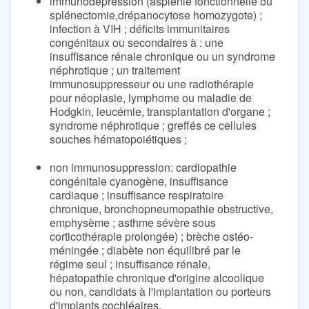
immunodépression (asplénie fonctionnelle ou
splénectomie,drépanocytose homozygote) ;
infection à VIH ; déficits immunitaires
congénitaux ou secondaires à : une
insuffisance rénale chronique ou un syndrome
néphrotique ; un traitement
immunosuppresseur ou une radiothérapie
pour néoplasie, lymphome ou maladie de
Hodgkin, leucémie, transplantation d'organe ;
syndrome néphrotique ; greffés ce cellules
souches hématopoiétiques ;
non immunosuppression: cardiopathie
congénitale cyanogène, insuffisance
cardiaque ; insuffisance respiratoire
chronique, bronchopneumopathie obstructive,
emphysème ; asthme sévère sous
corticothérapie prolongée) ; brèche ostéo-
méningée ; diabète non équilibré par le
régime seul ; insuffisance rénale,
hépatopathie chronique d'origine alcoolique
ou non, candidats à l'implantation ou porteurs
d'implants cochléaires.