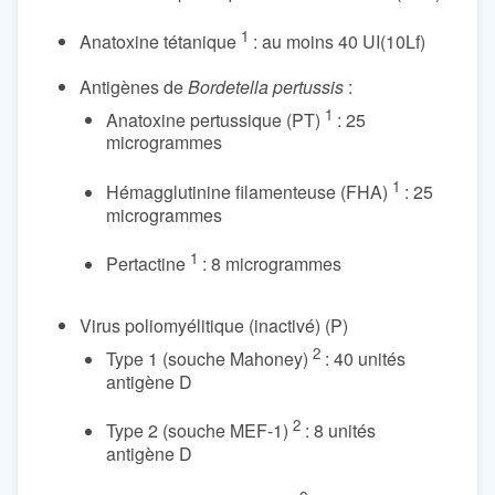
1
Anatoxine tétanique
: au moins 40 UI(10Lf)
Antigènes de
Bordetella pertussis
:
1
Anatoxine pertussique (PT)
: 25
microgrammes
1
Hémagglutinine filamenteuse (FHA)
: 25
microgrammes
1
Pertactine
: 8 microgrammes
Virus poliomyélitique (inactivé) (P)
2
Type 1 (souche Mahoney)
: 40 unités
antigène D
2
Type 2 (souche MEF-1)
: 8 unités
antigène D