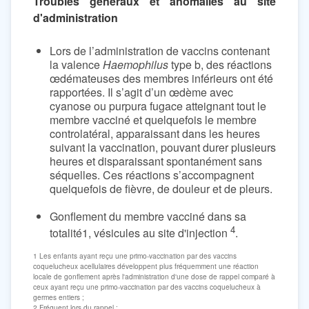
Troubles généraux et anomalies au site
d'administration
Lors de l’administration de vaccins contenant
la valence
Haemophilus
type b, des réactions
œdémateuses des membres inférieurs ont été
rapportées. Il s’agit d’un œdème avec
cyanose ou purpura fugace atteignant tout le
membre vacciné et quelquefois le membre
controlatéral, apparaissant dans les heures
suivant la vaccination, pouvant durer plusieurs
heures et disparaissant spontanément sans
séquelles. Ces réactions s’accompagnent
quelquefois de fièvre, de douleur et de pleurs.
Gonflement du membre vacciné dans sa
4
totalité1, vésicules au site d'injection
.
1 Les enfants ayant reçu une primo-vaccination par des vaccins
coquelucheux acellulaires développent plus fréquemment une réaction
locale de gonflement après l'administration d'une dose de rappel comparé à
ceux ayant reçu une primo-vaccination par des vaccins coquelucheux à
germes entiers ;
2 Fréquent lors du rappel ;