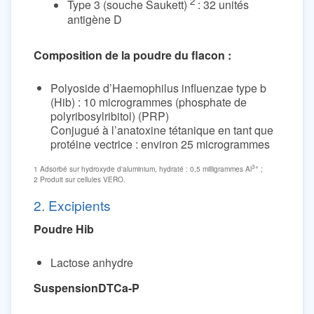
2
Type 3 (souche Saukett)
: 32 unités
antigène D
Composition de la poudre du flacon :
Polyoside d’Haemophilus influenzae type b
(Hib) : 10 microgrammes (phosphate de
polyribosylribitol) (PRP)
Conjugué à l’anatoxine tétanique en tant que
protéine vectrice : environ 25 microgrammes
3+
1 Adsorbé sur hydroxyde d'aluminium, hydraté : 0,5 milligrammes Al
;
2 Produit sur cellules VERO.
2. Excipients
Poudre Hib
Lactose anhydre
SuspensionDTCa-P