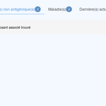
) non antigénique(s)
Maladie(s)
Dernière(s) actu
0
4
sant associé trouvé