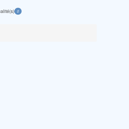
alité(s)
0