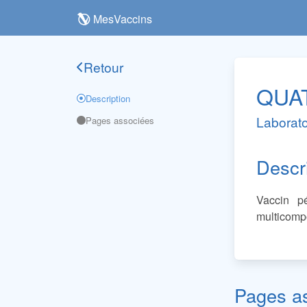
MesVaccins
Retour
QUA
Description
Laborato
Pages associées
Descr
Vaccin pé
multicompo
Pages a