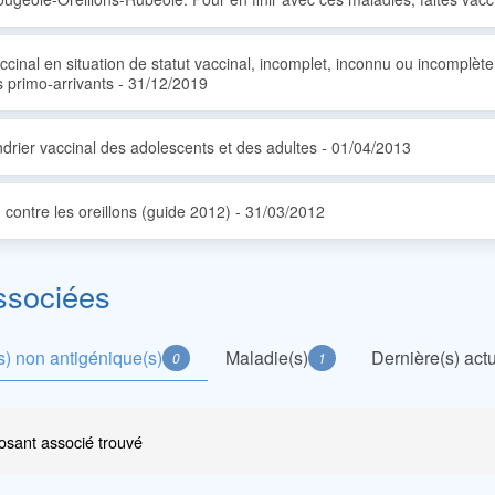
ccinal en situation de statut vaccinal, incomplet, inconnu ou incomplè
-
s primo-arrivants
31/12/2019
-
drier vaccinal des adolescents et des adultes
01/04/2013
-
 contre les oreillons (guide 2012)
31/03/2012
ssociées
) non antigénique(s)
Maladie(s)
Dernière(s) actu
0
1
sant associé trouvé