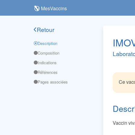
MesVaccins
Retour
IMO
Description
Laboratoi
Composition
Indications
Références
Ce vacc
Pages associées
Descr
Vaccin viv