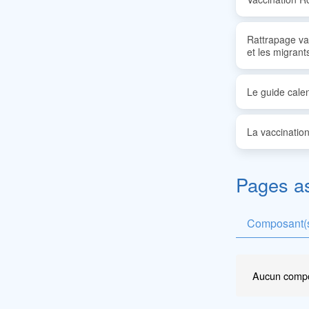
Rattrapage va
et les migrant
Le guide calen
La vaccination
Pages a
Composant(s
Aucun compo