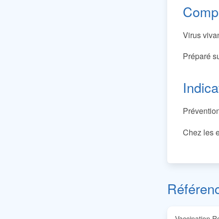
Compo
Virus viv
Préparé s
Indica
Prévention
Chez les e
Référen
Vaccination Ro