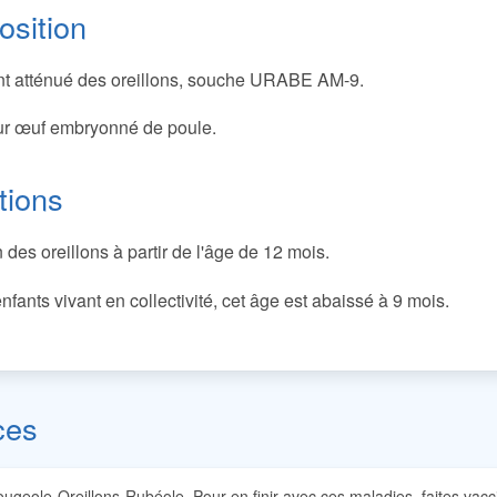
sition
ant atténué des oreillons, souche URABE AM-9.
ur œuf embryonné de poule.
tions
 des oreillons à partir de l'âge de 12 mois.
nfants vivant en collectivité, cet âge est abaissé à 9 mois.
ces
ugeole-Oreillons-Rubéole. Pour en finir avec ces maladies, faites vacci