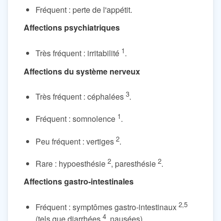
Fréquent : perte de l'appétit.
Affections psychiatriques
1
Très fréquent : irritabilité
.
Affections du système nerveux
3
Très fréquent : céphalées
.
1
Fréquent : somnolence
.
2
Peu fréquent : vertiges
.
2
2
Rare : hypoesthésie
, paresthésie
.
Affections gastro-intestinales
2,5
Fréquent : symptômes gastro-intestinaux
4
(tels que diarrhées
, nausées)