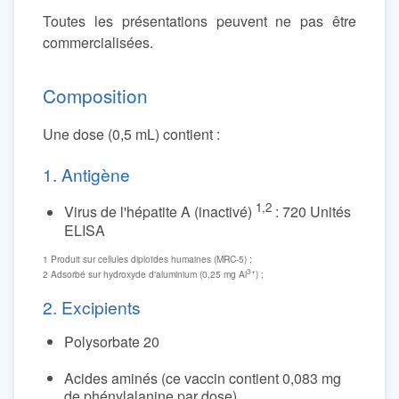
Toutes les présentations peuvent ne pas être
commercialisées.
Composition
Une dose (0,5 mL) contient :
1. Antigène
1,2
Virus de l'hépatite A (inactivé)
: 720 Unités
ELISA
1 Produit sur cellules diploïdes humaines (MRC-5) ;
3+
2 Adsorbé sur hydroxyde d'aluminium (0,25 mg Al
) ;
2. Excipients
Polysorbate 20
Acides aminés (ce vaccin contient 0,083 mg
de phénylalanine par dose)