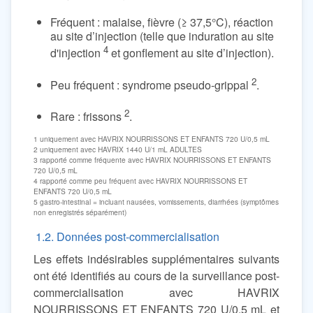
Fréquent : malaise, fièvre (≥ 37,5°C), réaction
au site d’injection (telle que induration au site
4
d'injection
et gonflement au site d’injection).
2
Peu fréquent : syndrome pseudo-grippal
.
2
Rare : frissons
.
1 uniquement avec HAVRIX NOURRISSONS ET ENFANTS 720 U/0,5 mL
2 uniquement avec HAVRIX 1440 U/1 mL ADULTES
3 rapporté comme fréquente avec HAVRIX NOURRISSONS ET ENFANTS
720 U/0,5 mL
4 rapporté comme peu fréquent avec HAVRIX NOURRISSONS ET
ENFANTS 720 U/0,5 mL
5 gastro-intestinal = incluant nausées, vomissements, diarrhées (symptômes
non enregistrés séparément)
1.2. Données post-commercialisation
Les effets indésirables supplémentaires suivants
ont été identifiés au cours de la surveillance post-
commercialisation avec HAVRIX
NOURRISSONS ET ENFANTS 720 U/0,5 mL et