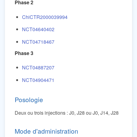
Phase 2
ChiCTR2000039994
NCT04640402
NCT04718467
Phase 3
NCT04887207
NCT04904471
Posologie
Deux ou trois injections : J0, J28 ou J0, J14, J28
Mode d'administration