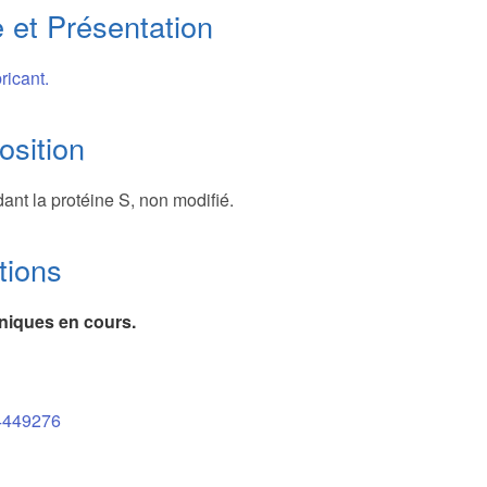
 et Présentation
ricant.
sition
nt la protéine S, non modifié.
tions
iniques en cours.
449276