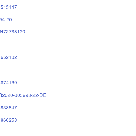
515147
54-20
N73765130
3
652102
674189
2020-003998-22-DE
838847
860258