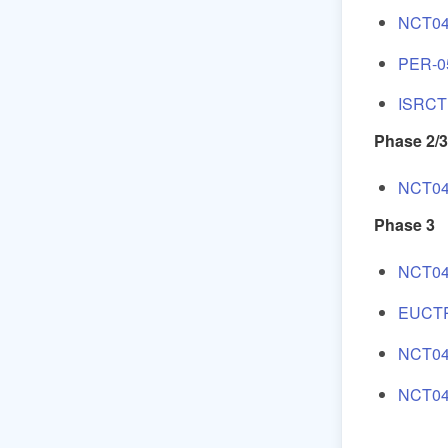
NCT04
PER-0
ISRCT
Phase 2/
NCT04
Phase 3
NCT04
EUCTR
NCT04
NCT04