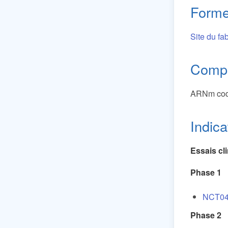
Forme
Site du fab
Compo
ARNm coda
Indica
Essais cl
Phase 1
NCT04
Phase 2