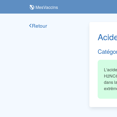
MesVaccins
Retour
Acid
Catégo
L'acid
H2NC6H
dans la
extrêm