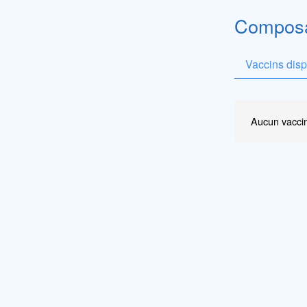
Composan
Vaccins dis
Aucun vaccin