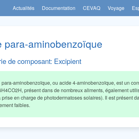
Actualités
Documentation
CEVAQ
Voyage
Es
e para-aminobenzoïque
rie de composant:
Excipient
e para-aminobenzoïque, ou acide 4-aminobenzoïque, est un co
4CO2H, présent dans de nombreux aliments, également util
 prise en charge de photodermatoses solaires). Il est présent d
ement faibles.