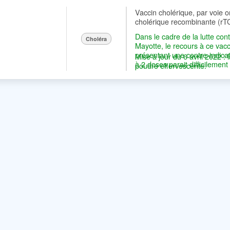
Vaccin cholérique, par voie o
cholérique recombinante (rTCB
Dans le cadre de la lutte cont
Choléra
Mayotte, le recours à ce va
présentant une contre-indic
Mise à jour du 6 avril 2022 
à 2 doses parait difficilemen
poudre effervescente.
(environ 15 % de patients pr
au VAXCHORA ou de traitemen