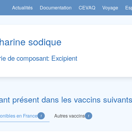
Actualités
Documentation
CEVAQ
Voyage
Es
harine sodique
rie de composant:
Excipient
t présent dans les vaccins suivants
ponibles en France
Autres vaccins
1
1