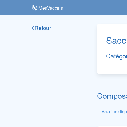
MesVaccins
Retour
Sacc
Catégo
Composan
Vaccins dis