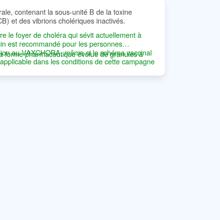
rale, contenant la sous-unité B de la toxine
) et des vibrions cholériques inactivés.
re le foyer de choléra qui sévit actuellement à
ccin est recommandé pour les personnes
ation au VAXCHORA, même si le schéma vaccinal
: la forme pharmaceutique évolue de granules à
t applicable dans les conditions de cette campagne
obablement récusés du fait de contre-indications
t antibiotique concomitant).