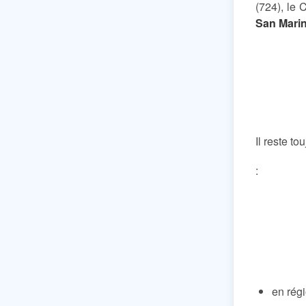
(724), le 
San Marin
Il reste t
:
en rég