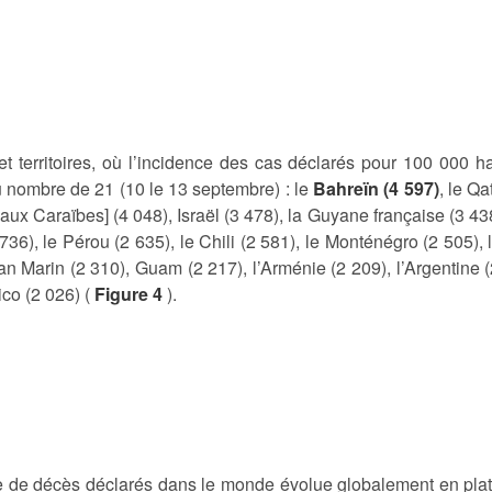
t territoires, où l’incidence des cas déclarés pour 100 000 ha
 nombre de 21 (10 le 13 septembre) : le
Bahreïn (4 597)
, le Qa
ux Caraïbes] (4 048), Israël (3 478), la Guyane française (3 438
736), le Pérou (2 635), le Chili (2 581), le Monténégro (2 505), 
an Marin (2 310), Guam (2 217), l’Arménie (2 209), l’Argentine 
ico (2 026) (
Figure 4
).
 de décès déclarés dans le monde évolue globalement en plat