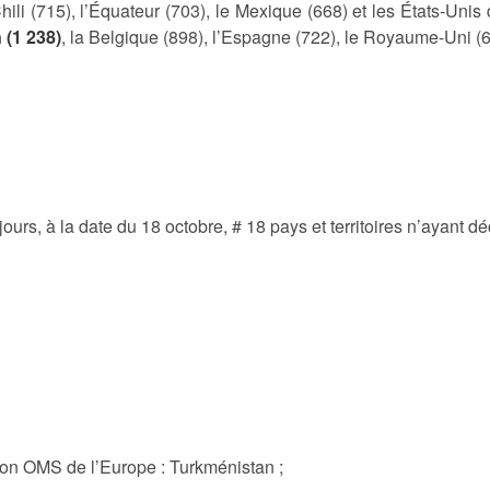
Chili (715), l’Équateur (703), le Mexique (668) et les États-Unis
 (1 238)
, la Belgique (898), l’Espagne (722), le Royaume-Uni (643
oujours, à la date du 18 octobre, # 18 pays et territoires n’ayant 
ion OMS de l’Europe : Turkménistan ;