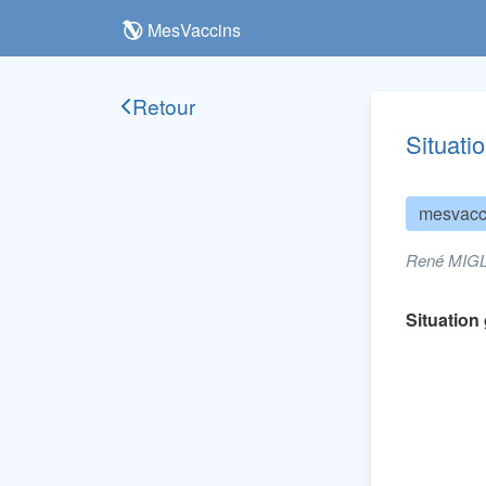
MesVaccins
Retour
Situati
mesvacc
René MIGLI
Situation