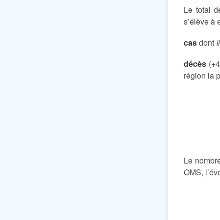
Le total 
s’élève à 
cas
dont #
décès
(+4
région la
Le nombre
OMS, l’évo