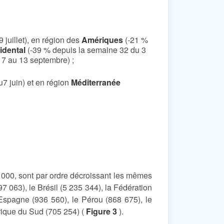
juillet), en région des
Amériques
(-21 %
idental
(-39 % depuis la semaine 32 du 3
7 au 13 septembre) ;
7 juin) et en région
Méditerranée
 000, sont par ordre décroissant les mêmes
597 063), le Brésil (5 235 344), la Fédération
’Espagne (936 560), le Pérou (868 675), le
rique du Sud (705 254) (
Figure 3
).