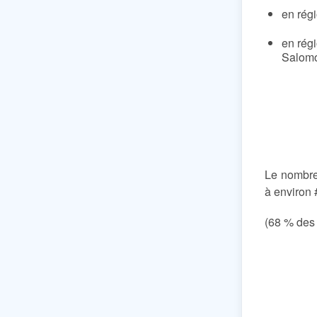
en régi
en régi
Salomon
Le nombr
à environ
(68 % des 