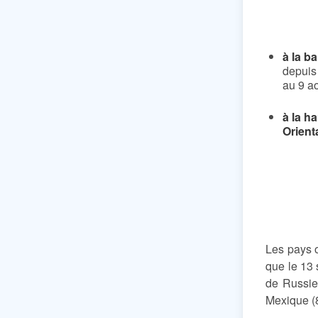
à la b
depuis 
au 9 a
à la h
Orient
Les pays o
que le 13 
de Russie
Mexique (8