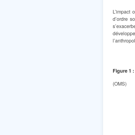
L’impact o
d’ordre s
s’exacerb
développe
l’anthropo
Figure 1 :
(OMS)