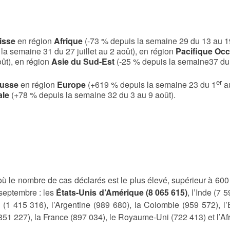
aisse
en région
Afrique
(-73 % depuis la semaine 29 du 13 au 19 
la semaine 31 du 27 juillet au 2 août), en région
Pacifique Occ
oût), en région
Asie du Sud-Est
(-25 % depuis la semaine37 du 
er
ausse
en région
Europe
(+619 % depuis la semaine 23 du 1
au
ale
(+78 % depuis la semaine 32 du 3 au 9 août).
ù le nombre de cas déclarés est le plus élevé, supérieur à 600
septembre : les
États-Unis d’Amérique (8 065 615)
, l’Inde (7 
 (1 415 316), l’Argentine (989 680), la Colombie (959 572), l
51 227), la France (897 034), le Royaume-Uni (722 413) et l’Af