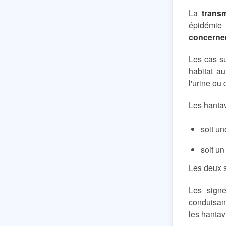
La
trans
épidémie 
concerner
Les cas su
habitat a
l'urine ou
Les hanta
soit u
soit u
Les deux 
Les signe
conduisant
les hantav