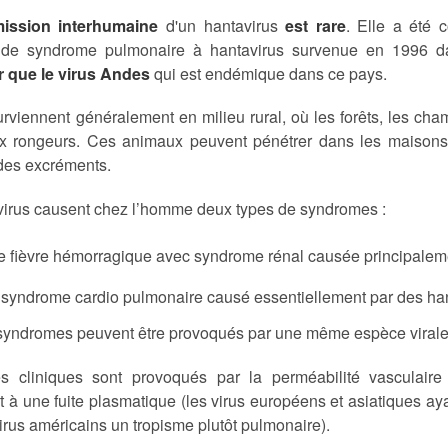
mission interhumaine
d'un hantavirus
est rare
. Elle a été 
de syndrome pulmonaire à hantavirus survenue en 1996 da
 que le virus Andes
qui est endémique dans ce pays.
rviennent généralement en milieu rural, où les forêts, les cham
ux rongeurs. Ces animaux peuvent pénétrer dans les maisons 
 des excréments.
virus causent chez l’homme deux types de syndromes :
ne fièvre hémorragique avec syndrome rénal causée principalem
n syndrome cardio pulmonaire causé essentiellement par des h
syndromes peuvent être provoqués par une même espèce virale
s cliniques sont provoqués par la perméabilité vasculaire i
 à une fuite plasmatique (les virus européens et asiatiques aya
irus américains un tropisme plutôt pulmonaire).