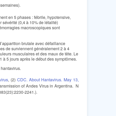
2 semaines).
t en 5 phases : fébrile, hypotensive,
 sévérité (0,4 à 10% de létalité)
 hémorragies macroscopiques sont
apparition brutale avec défaillance
ômes de surviennent généralement 2 à 4
douleurs musculaires et des maux de tête. Le
 1 à 5 jours après le début des symptômes.
e hantavirus.
virus
, (2)
CDC. About Hantavirus. May 13,
ransmission of Andes Virus in Argentina. N
383(23):2230-2241.).