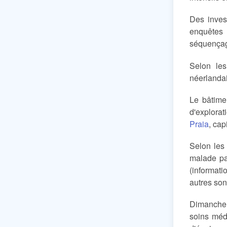
Des inves
enquêtes 
séquençag
Selon les
néerlanda
Le bâtimen
d'explorat
Praia
, cap
Selon les
malade pa
(informati
autres son
Dimanche 
soins méd