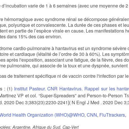
e d’incubation varie de 1 à 6 semaines (avec une moyenne de 
vre hémorragique avec syndrome rénal se décompose généralemen
que, polyurique et convalescente. La durée de ces phases et leur
ent en partie de l’espèce virale en cause. Les manifestations
tes dans 15% des cas environ.
drome cardio-pulmonaire à hantavirus est un syndrome sévère d’
atoire et cardiaque (létalité de l’ordre de 30 à 60%). Les sympt
s après l'exposition, associant une fatigue, de la fièvre, des 
me pulmonaire, qui associe de la toux et une dyspnée, survient
 pas de traitement spécifique ni de vaccin contre l'infection par l
s : (1)
Institut Pasteur. CNR Hantavirus. Rappel sur les hanta
Martinez VP et col. “Super-Spreaders” and Person-to-Person T
d. 2020 Dec 3;383(23):2230-2241]( N Engl J Med . 2020 Dec 3;
World Health Organization (WHO)@WHO
,
CNN
,
FluTtrackers
,
iées: Argentine, Afrique du Sud, Cap-Vert