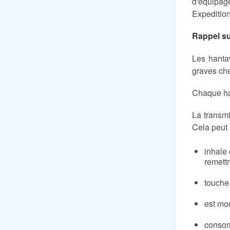
d'équipa
Expeditio
Rappel su
Les hantav
graves ch
Chaque han
La transmi
Cela peut 
inhale 
remettr
touche
est mor
consom