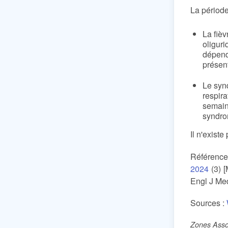
La périod
La fiè
oliguri
dépend
présen
Le syn
respir
semaine
syndro
Il n'existe
Référence
2024
(3) [
Engl J Me
Sources :
Zones Assoc