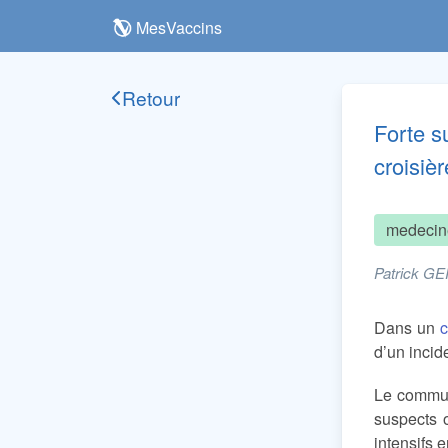
MesVaccins
Retour
Forte s
croisièr
medecin
Patrick GE
Dans un
d’un incid
Le communi
suspects 
intensifs 