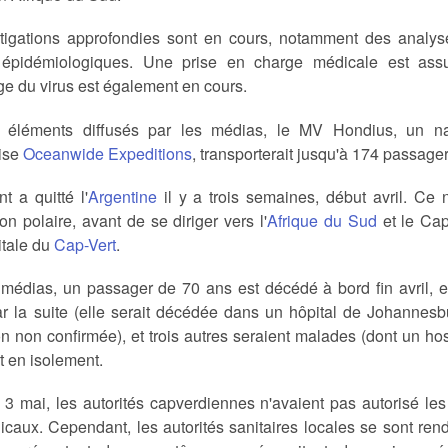
tigations approfondies sont en cours, notamment des analys
épidémiologiques. Une prise en charge médicale est ass
e du virus est également en cours.
 éléments diffusés par les médias, le MV Hondius, un nav
ise
Oceanwide Expeditions
, transporterait jusqu'à 174 passag
t a quitté l'
Argentine
il y a trois semaines, début avril. Ce 
ion polaire, avant de se diriger vers l'
Afrique du Sud
et le Cap-
itale du
Cap-Vert
.
 médias, un passager de 70 ans est décédé à bord fin avril, 
r la suite (elle serait décédée dans un hôpital de Johannesb
on non confirmée), et trois autres seraient malades (dont un ho
t en isolement.
3 mai, les autorités capverdiennes n'avaient pas autorisé le
icaux. Cependant, les autorités sanitaires locales se sont r