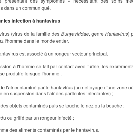
ge présentant des symptômes « nécessitant des soins mé
ns dans un communiqué.
r les infection à hantavirus
irus (virus de la famille des
Bunyaviridae
, genre
Hantavirus
) 
ez l'homme dans le monde entier.
tavirus est associé à un rongeur vecteur principal.
ssion à l'homme se fait par contact avec l'urine, les excréments
se produire lorsque l'homme :
de l'air contaminé par le hantavirus (un nettoyage d'une zone o
e en suspension dans l'air des particules infectantes) ;
 des objets contaminés puis se touche le nez ou la bouche ;
du ou griffé par un rongeur infecté ;
me des aliments contaminés par le hantavirus.