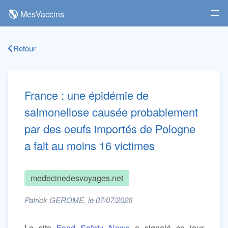
MesVaccins
Retour
France : une épidémie de
salmonellose causée probablement
par des oeufs importés de Pologne
a fait au moins 16 victimes
medecinedesvoyages.net
Patrick GEROME, le 07/07/2026
Le site
Food Safety News
a signalé ce jour