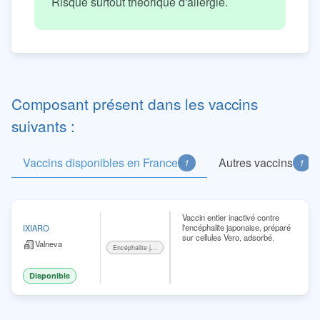
Risque surtout théorique d'allergie.
Composant présent dans les vaccins
suivants :
Vaccins disponibles en France
Autres vaccins
1
1
Vaccin entier inactivé contre
l'encéphalite japonaise, préparé
IXIARO
sur cellules Vero, adsorbé.
Valneva
Encéphalite japonaise
Disponible