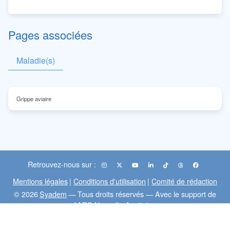
Pages associées
Maladie(s)
Grippe aviaire
Retrouvez-nous sur :
Mentions légales
|
Conditions d'utilisation
|
Comité de rédaction
© 2026
Syadem
— Tous droits réservés — Avec le support de
l'ARS Nouvelle-Aquitaine
Flux RSS
Mesvaccins
MedecineDesVoyages
:
|