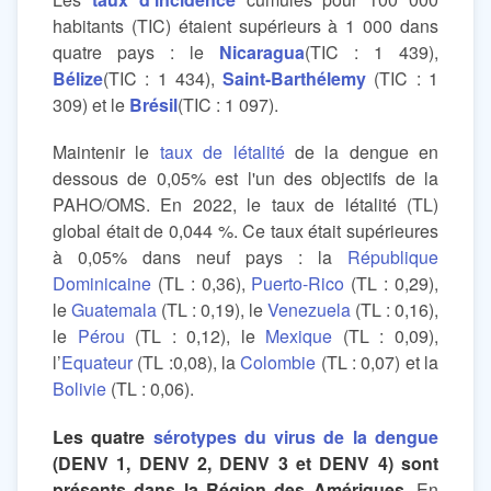
habitants (TIC) étaient supérieurs à 1 000 dans
quatre pays : le
Nicaragua
(TIC : 1 439),
Bélize
(TIC : 1 434),
Saint-Barthélemy
(TIC : 1
309) et le
Brésil
(TIC : 1 097).
Maintenir le
taux de létalité
de la dengue en
dessous de 0,05% est l'un des objectifs de la
PAHO/OMS. En 2022, le taux de létalité (TL)
global était de 0,044 %. Ce taux était supérieures
à 0,05% dans neuf pays : la
République
Dominicaine
(TL : 0,36),
Puerto-Rico
(TL : 0,29),
le
Guatemala
(TL : 0,19), le
Venezuela
(TL : 0,16),
le
Pérou
(TL : 0,12), le
Mexique
(TL : 0,09),
l’
Equateur
(TL :0,08), la
Colombie
(TL : 0,07) et la
Bolivie
(TL : 0,06).
Les quatre
sérotypes du virus de la dengue
(DENV 1, DENV 2, DENV 3 et DENV 4) sont
présents dans la Région des Amériques
. En