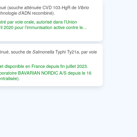
ténué (souche atténuée CVD 103-HgR de
Vibrio
chnologie d’ADN recombiné).
tré par voie orale, autorisé dans l'Union
l 2020 pour l’immunisation active contre le
s enfants âgés de 2 ans et plus. Le titulaire de
rian Nordic.
ténué, souche de
Typhi Ty21a, par voie
Salmonella
t disponible en France depuis fin juillet 2023.
e laboratoire BAVARIAN NORDIC A/S depuis le 16
ntralisée).