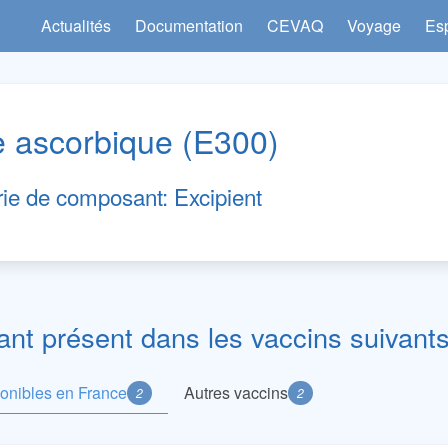
Actualités
Documentation
CEVAQ
Voyage
Es
e ascorbique (E300)
rie de composant:
Excipient
t présent dans les vaccins suivants
ponibles en France
Autres vaccins
2
2