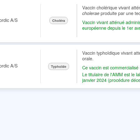
Vaccin cholérique vivant at
produite par une te
cholerae
ordic A/S
Choléra
Vaccin vivant atténué adminis
européenne depuis le 1er avri
choléra chez les adultes et le
l'AMM est le laboratoire Bava
Vaccin typhoïdique vivant at
orale.
ordic A/S
Typhoïde
Ce vaccin est commercialisé e
Le titulaire de l'AMM est l
janvier 2024 (procédure déce