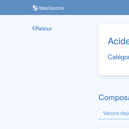
MesVaccins
Retour
Acid
Catégo
Composan
Vaccins dis