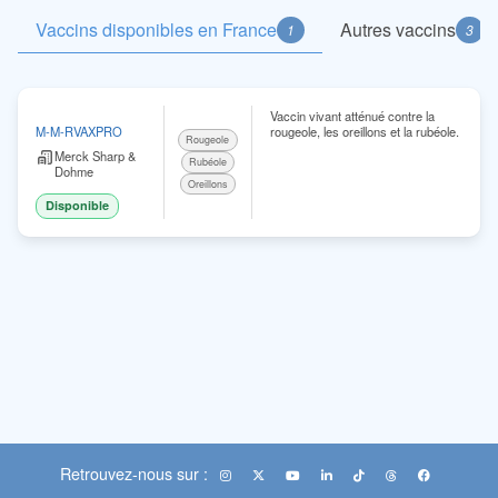
Vaccins disponibles en France
Autres vaccins
1
3
Vaccin vivant atténué contre la
rougeole, les oreillons et la rubéole.
M-M-RVAXPRO
Rougeole
Merck Sharp &
Rubéole
Dohme
Oreillons
Disponible
Retrouvez-nous sur :