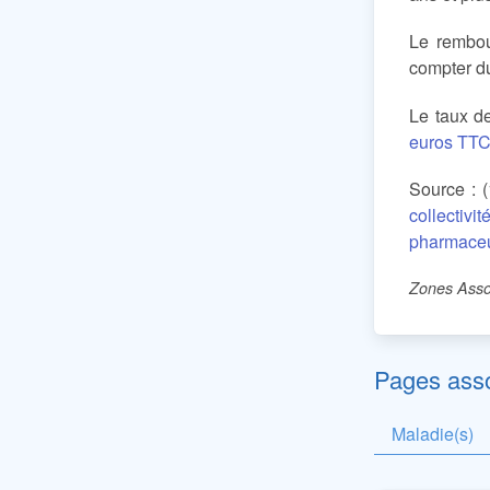
Le rembo
compter du 
Le taux d
euros TT
Source : 
collectivi
pharmaceu
Zones Asso
Pages ass
Maladie(s)