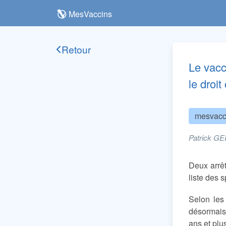
MesVaccins
Retour
Le vacc
le droi
mesvacc
Patrick GE
Deux arrêt
liste des 
Selon les
désormais
ans et plu