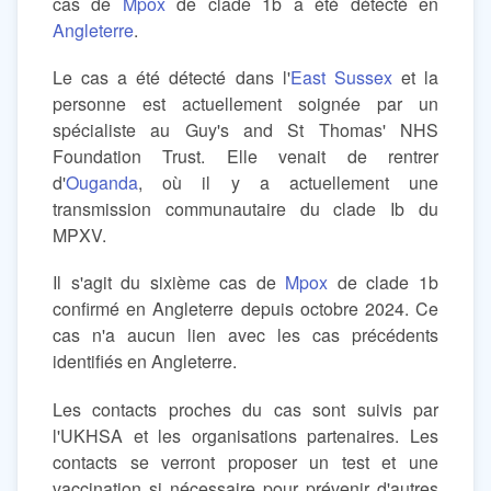
cas de
Mpox
de clade 1b a été détecté en
Angleterre
.
Le cas a été détecté dans l'
East Sussex
et la
personne est actuellement soignée par un
spécialiste au Guy's and St Thomas' NHS
Foundation Trust. Elle venait de rentrer
d'
Ouganda
, où il y a actuellement une
transmission communautaire du clade Ib du
MPXV.
Il s'agit du sixième cas de
Mpox
de clade 1b
confirmé en Angleterre depuis octobre 2024. Ce
cas n'a aucun lien avec les cas précédents
identifiés en Angleterre.
Les contacts proches du cas sont suivis par
l'UKHSA et les organisations partenaires. Les
contacts se verront proposer un test et une
vaccination si nécessaire pour prévenir d'autres