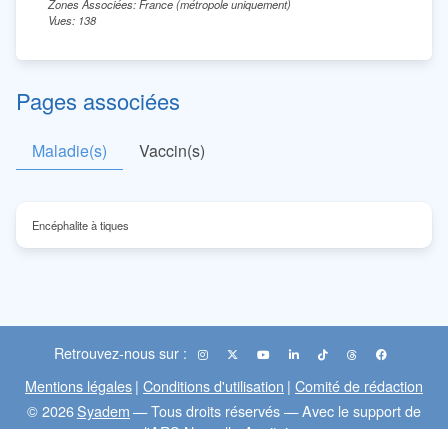
Zones Associées: France (métropole uniquement)
Vues: 138
Pages associées
Maladie(s)
Vaccin(s)
Encéphalite à tiques
Retrouvez-nous sur :
Mentions légales
|
Conditions d'utilisation
|
Comité de rédaction
© 2026
Syadem
— Tous droits réservés — Avec le support de
l'ARS Nouvelle-Aquitaine