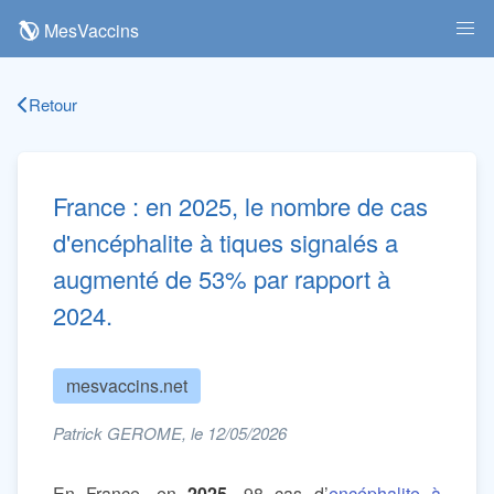
MesVaccins
Retour
France : en 2025, le nombre de cas
d'encéphalite à tiques signalés a
augmenté de 53% par rapport à
2024.
mesvaccins.net
Patrick GEROME, le 12/05/2026
En France, en
2025
, 98 cas d’
encéphalite à