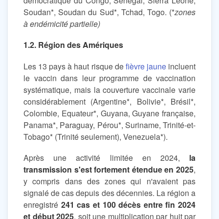
démocratique du Congo, Sénégal, Sierra Leone,
Soudan*, Soudan du Sud*, Tchad, Togo. (*
zones
à endémicité partielle)
1.2. Région des Amériques
Les 13 pays à haut risque de
fièvre jaune
incluent
le vaccin dans leur programme de vaccination
systématique, mais la couverture vaccinale varie
considérablement (Argentine*, Bolivie*, Brésil*,
Colombie, Equateur*, Guyana, Guyane française,
Panama*, Paraguay, Pérou*, Suriname, Trinité-et-
Tobago* (Trinité seulement), Venezuela*).
Après une activité limitée en 2024,
la
transmission s'est fortement étendue en 2025
,
y compris dans des zones qui n'avaient pas
signalé de cas depuis des décennies. La région a
enregistré
241 cas et 100 décès entre fin 2024
et début 2025
, soit une multiplication par huit par