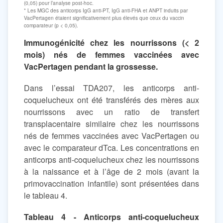
(0,05) pour l’analyse post-hoc.
* Les MGC des anticorps IgG anti-PT, IgG anti-FHA et ANPT induits par
VacPertagen étaient significativement plus élevés que ceux du vaccin
comparateur (p < 0,05).
Immunogénicité chez les nourrissons (< 2
mois) nés de femmes vaccinées avec
VacPertagen pendant la grossesse.
Dans l’essai TDA207, les anticorps anti-
coquelucheux ont été transférés des mères aux
nourrissons avec un ratio de transfert
transplacentaire similaire chez les nourrissons
nés de femmes vaccinées avec VacPertagen ou
avec le comparateur dTca. Les concentrations en
anticorps anti-coquelucheux chez les nourrissons
à la naissance et à l’âge de 2 mois (avant la
primovaccination infantile) sont présentées dans
le tableau 4.
Tableau 4 - Anticorps anti-coquelucheux