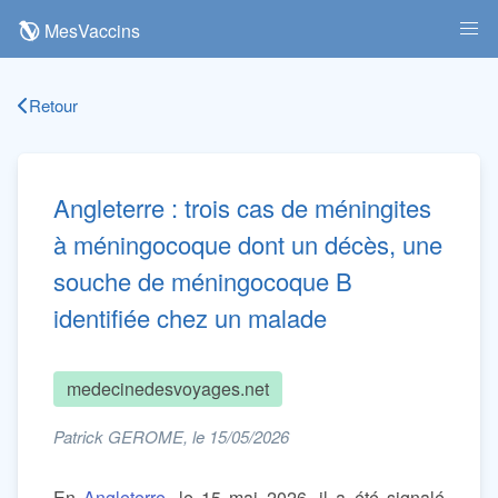
MesVaccins
Retour
Angleterre : trois cas de méningites
à méningocoque dont un décès, une
souche de méningocoque B
identifiée chez un malade
medecinedesvoyages.net
Patrick GEROME, le 15/05/2026
En
Angleterre
, le 15 mai 2026, il a été signalé