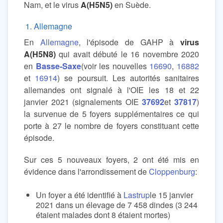
Nam, et le virus
A(H5N5)
en Suède.
1. Allemagne
En
Allemagne
, l'épisode de GAHP à
virus
A(H5N8)
qui avait débuté le 16 novembre 2020
en
Basse-Saxe
(voir les nouvelles
16690
,
16882
et
16914
) se poursuit. Les autorités sanitaires
allemandes ont signalé à l'OIE les 18 et 22
janvier 2021 (signalements OIE
37692
et
37817
)
la survenue de 5 foyers supplémentaires ce qui
porte à 27 le nombre de foyers constituant cette
épisode.
Sur ces 5 nouveaux foyers, 2 ont été mis en
évidence dans l'arrondissement de
Cloppenburg
:
Un foyer a été identifié à
Lastrup
le 15 janvier
2021 dans un élevage de 7 458 dindes (3 244
étaient malades dont 8 étaient mortes)