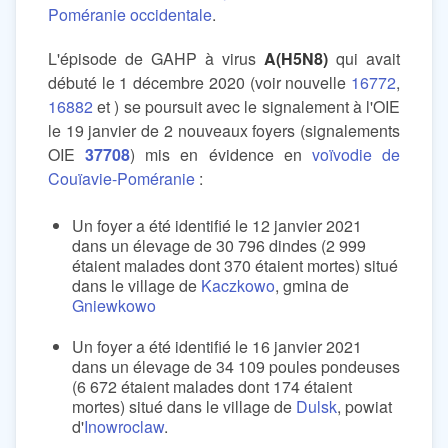
Poméranie occidentale
.
L'épisode de GAHP à virus
A(H5N8)
qui avait
débuté le 1 décembre 2020 (voir nouvelle
16772
,
16882
et ) se poursuit avec le signalement à l'OIE
le 19 janvier de 2 nouveaux foyers (signalements
OIE
37708
) mis en évidence en
voïvodie de
Couïavie-Poméranie
:
Un foyer a été identifié le 12 janvier 2021
dans un élevage de 30 796 dindes (2 999
étaient malades dont 370 étaient mortes) situé
dans le village de
Kaczkowo
, gmina de
Gniewkowo
Un foyer a été identifié le 16 janvier 2021
dans un élevage de 34 109 poules pondeuses
(6 672 étaient malades dont 174 étaient
mortes) situé dans le village de
Dulsk
, powiat
d'
Inowroclaw
.