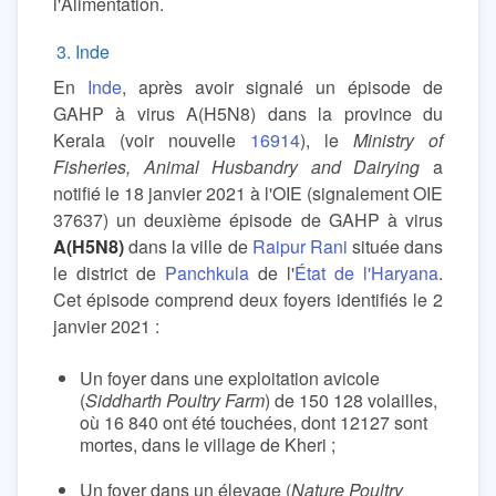
l'Alimentation.
3. Inde
En
Inde
, après avoir signalé un épisode de
GAHP à virus A(H5N8) dans la province du
Kerala (voir nouvelle
16914
), le
Ministry of
Fisheries, Animal Husbandry and Dairying
a
notifié le 18 janvier 2021 à l'OIE (signalement OIE
37637) un deuxième épisode de GAHP à virus
A(H5N8)
dans la ville de
Raipur Rani
située dans
le district de
Panchkula
de l'
État de l'Haryana
.
Cet épisode comprend deux foyers identifiés le 2
janvier 2021 :
Un foyer dans une exploitation avicole
(
Siddharth Poultry Farm
) de 150 128 volailles,
où 16 840 ont été touchées, dont 12127 sont
mortes, dans le village de Kheri ;
Un foyer dans un élevage (
Nature Poultry