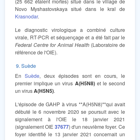
(25 662 étaient mortes) situé dans le village de
Novo Myshastovskaya situé dans le kraï de
Krasnodar
.
Le diagnostic virologique a combiné culture
virale, RT-PCR et séquençage et a été fait par le
Federal Centre for Animal Health
(Laboratoire de
référence de l'OIE).
9. Suède
En
Suède
, deux épisodes sont en cours, le
premier implique un virus
A(H5N8)
et le second
un virus
A(H5N5)
.
L'épisode de GAHP à virus **A(H5N8)**qui avait
débuté le 6 novembre 2020 se poursuit avec le
signalement à l'OIE le 18 janvier 2021
(signalement OIE
37677
) d'un neuvième foyer. Ce
foyer identifié le 13 janvier 2021 concernait un