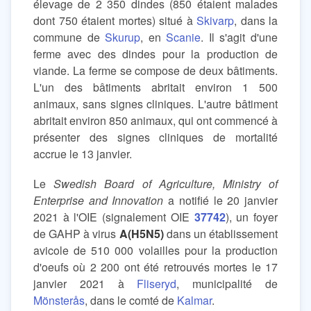
élevage de 2 350 dindes (850 étaient malades
dont 750 étaient mortes) situé à
Skivarp
, dans la
commune de
Skurup
, en
Scanie
. Il s'agit d'une
ferme avec des dindes pour la production de
viande. La ferme se compose de deux bâtiments.
L'un des bâtiments abritait environ 1 500
animaux, sans signes cliniques. L'autre bâtiment
abritait environ 850 animaux, qui ont commencé à
présenter des signes cliniques de mortalité
accrue le 13 janvier.
Le
Swedish Board of Agriculture, Ministry of
Enterprise and Innovation
a notifié le 20 janvier
2021 à l'OIE (signalement OIE
37742
), un foyer
de GAHP à virus
A(H5N5)
dans un établissement
avicole de 510 000 volailles pour la production
d'oeufs où 2 200 ont été retrouvés mortes le 17
janvier 2021 à
Fliseryd
, municipalité de
Mönsterås
, dans le comté de
Kalmar
.