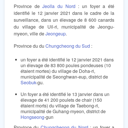
Province de
Jeolla du Nord
: un foyer a été
identifié le 12 janvier 2021 dans le cadre de la
surveillance, dans un élevage de 8 600 canards
du village de Uil-ri, municipalité de Jeongu-
myeon, ville de
Jeongeup
.
Province du du
Chungcheong du Sud
:
un foyer a été identifié le 12 janvier 2021 dans
un élevage de 83 800 poules pondeuses (10
étaient mortes) du village de Doha-ri,
municipalité de Seonghwan-eup, district de
Seobuk
-gu.
Un foyer a été identifié le 13 janvier dans un
élevage de 41 200 poulets de chair (150
étaient morts) du village de Taebong-ri,
municipalité de Guhang-myeon, district de
Hongseong
-gun
Province du
Chungcheong du Nord
: un foyer a