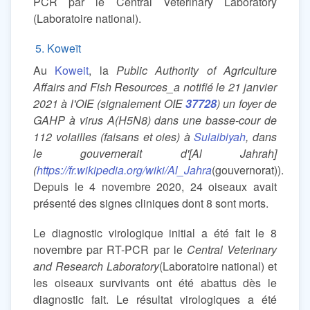
PCR par le Central Veterinary Laboratory
(Laboratoire national).
5. Koweït
Au
Koweit
, la
Public Authority of Agriculture
Affairs and Fish Resources_a notifié le 21 janvier
2021 à l'OIE (signalement OIE
37728
) un foyer de
GAHP à virus A(H5N8) dans une basse-cour de
112 volailles (faisans et oies) à
Sulaibiyah
, dans
le gouvernerait d'[Al Jahrah]
(
https://fr.wikipedia.org/wiki/Al_Jahra
(gouvernorat)).
Depuis le 4 novembre 2020, 24 oiseaux avait
présenté des signes cliniques dont 8 sont morts.
Le diagnostic virologique initial a été fait le 8
novembre par RT-PCR par le
Central Veterinary
and Research Laboratory
(Laboratoire national) et
les oiseaux survivants ont été abattus dès le
diagnostic fait. Le résultat virologiques a été