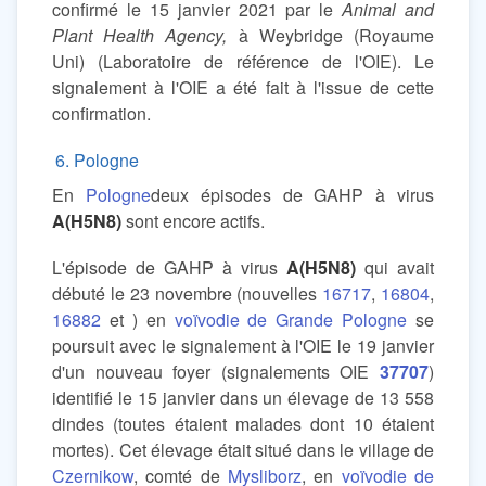
confirmé le 15 janvier 2021 par le
Animal and
Plant Health Agency,
à Weybridge (Royaume
Uni) (Laboratoire de référence de l'OIE). Le
signalement à l'OIE a été fait à l'issue de cette
confirmation.
6. Pologne
En
Pologne
deux épisodes de GAHP à virus
A(H5N8)
sont encore actifs.
L'épisode de GAHP à virus
A(H5N8)
qui avait
débuté le 23 novembre (nouvelles
16717
,
16804
,
16882
et ) en
voïvodie de Grande Pologne
se
poursuit avec le signalement à l'OIE le 19 janvier
d'un nouveau foyer (signalements OIE
37707
)
identifié le 15 janvier dans un élevage de 13 558
dindes (toutes étaient malades dont 10 étaient
mortes). Cet élevage était situé dans le village de
Czernikow
, comté de
Mysliborz
, en
voïvodie de