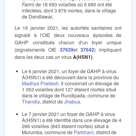
Farm
) de 18 693 volailles où 5 680 ont été
infectées, dont 3 876 mortes, dans le village
de Dandlawar,
Le 16 janvier 2021, les autorités sanitaires ont
signalé à l'OIE deux nouveaux épisodes de
GAHP constitués chacun d'un foyer unique
(signalements OIE
37639
et
37642
) impliquant
dans les deux cas un virus
A(H5N1)
.
Le 6 janvier 2021, un foyer de GAHP à virus
A(H5N1) a été découvert dans la province du
Madhya Pradesh
. Il concernait un élevage de
1 053 volailles dont 127 étaient mortes situé
dans le village de Rundipada, commune de
Thandla
, district de
Jhabua
.
Le 7 janvier 2021 un foyer de GAHP à virus
A(H5N1) a été identifié dans une élevage de 4
286 volailles (843 étaient mortes) situé à
Murumba, commune de
Parbhani
, district de