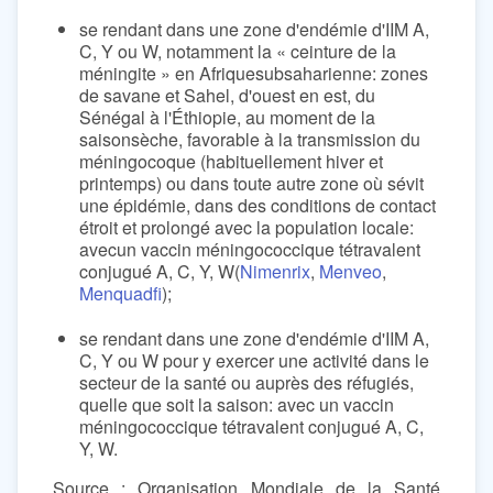
se rendant dans une zone d'endémie d'IIM A,
C, Y ou W, notamment la « ceinture de la
méningite » en Afriquesubsaharienne: zones
de savane et Sahel, d'ouest en est, du
Sénégal à l'Éthiopie, au moment de la
saisonsèche, favorable à la transmission du
méningocoque (habituellement hiver et
printemps) ou dans toute autre zone où sévit
une épidémie, dans des conditions de contact
étroit et prolongé avec la population locale:
avecun vaccin méningococcique tétravalent
conjugué A, C, Y, W(
Nimenrix
,
Menveo
,
Menquadfi
);
se rendant dans une zone d'endémie d'IIM A,
C, Y ou W pour y exercer une activité dans le
secteur de la santé ou auprès des réfugiés,
quelle que soit la saison: avec un vaccin
méningococcique tétravalent conjugué A, C,
Y, W.
Source : Organisation Mondiale de la Santé