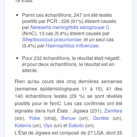
18 États.
Parmi ces échantillons, 247 ont été testés
positifs par PCR : 226 (91%) étaient causés
par
Neisseria meningitidis
sérogroupe C
(NmC), 13 cas (5,4%) étaient causés par
Streptococcus pneumoniae
, et un seul cas
(0,4%) par
Haemophilus influenzae
.
Pour 232 échantillons, le résultat était négatif,
et pour deux échantillons, le résultat est en
attente.
Rien qu'au cours des cinq dernières semaines
(semaines épidémiologiques 11 à 15), 41 des
140 échantillons testés (29 %) se sont révélés
positifs pour le NmC. Les cas confirmés ont été
signalés dans huit États : Jigawa (231),
Zamfara
(six),
Yobe
(cinq),
Benue
(un),
Gombe
(un),
Katsina
(un),
Oyo
(un) et
Sokoto
(un).
L'État de Jigawa est composé de 27 LGA, dont 25