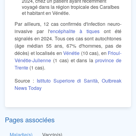
2024, chez un patient ayant récemment
voyagé dans la région tropicale des Caraïbes
et habitant en Vénétie.
Par ailleurs, 12 cas confirmés d'infection neuro-
invasive par l'
encéphalite à tiques
ont été
signalés en 2024. Tous ces cas sont autochtones
(âge médian 55 ans, 67% d'hommes, pas de
décès) et localisés en
Vénétie
(10 cas), en
Frioul-
Vénétie-Julienne
(1 cas) et dans la
province de
Trente
(1 cas).
Source :
Istituto Superiore di Sanità
,
Outbreak
News Today
Pages associées
Maladie(s)
Vaccin(s)