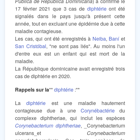
Pública de República Dominicana
) a confirmé le
17 février 2021 que 3 cas de
diphtérie
ont été
signalés dans le pays jusqu'à présent cette
année, tout en excluant une épidémie due à cette
maladie contagieuse.
Les cas, qui ont été enregistrés à
Neiba
,
Baní
et
San Cristóbal
, "ne sont pas liés". Au moins l'un
d'entre eux est un enfant qui est mort de la
maladie.
La République dominicaine avait enregistré trois
cas de diphtérie en 2020.
Rappels sur la
**
diphtérie
:**
La
diphtérie
est une maladie hautement
contagieuse due à une
Corynébactérie
du
complexe diphtheriae, qui inclut les espèces
Corynebacterium diphtheriae
, _Corynebacterium
ulcerans_et
Corynebacterium