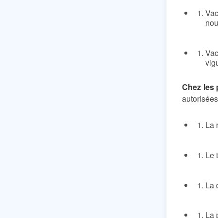
Vac
nou
Vac
vig
Chez les 
autorisées
La 
Le 
La 
La 