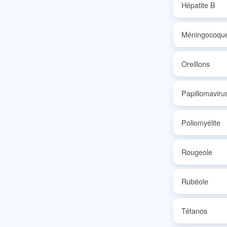
Hépatite B
Méningocoqu
Oreillons
Papillomaviru
Poliomyélite
Rougeole
Rubéole
Tétanos