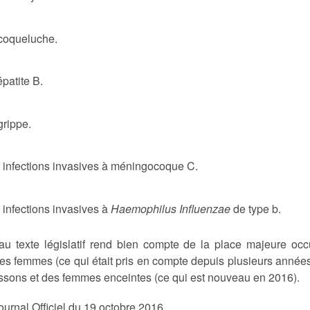
coqueluche.
épatite B.
grippe.
 infections invasives à méningocoque C.
 infections invasives à
Haemophilus Influenzae
de type b.
u texte législatif rend bien compte de la place majeure oc
es femmes (ce qui était pris en compte depuis plusieurs année
ssons et des femmes enceintes (ce qui est nouveau en 2016).
ournal Officiel du 19 octobre 2016.