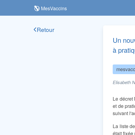
MesVaccins
Retour
Un nouv
à prati
mesvacc
Elisabeth 
Le décret
et de prat
suivant l
La liste d
était fixé