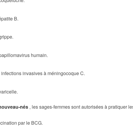
coqueluche.
épatite B.
grippe.
papillomavirus humain.
 infections invasives à méningocoque C.
varicelle.
 nouveau-nés
, les sages-femmes sont autorisées à pratiquer le
cination par le BCG.