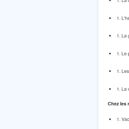
La 
L'h
La 
Le 
Les
La 
Chez les
Vac