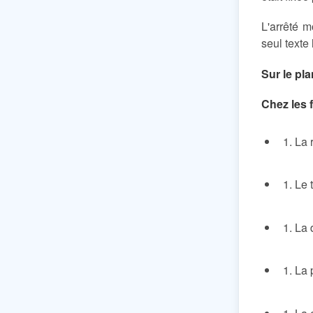
L'arrêté m
seul texte l
Sur le pl
Chez les
La 
Le 
La 
La 