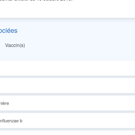
ociées
Vaccin(s)
nière
nfluenzae b