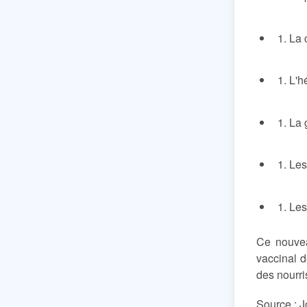
La 
L'h
La 
Les
Les
Ce nouvea
vaccinal d
des nourri
Source : J